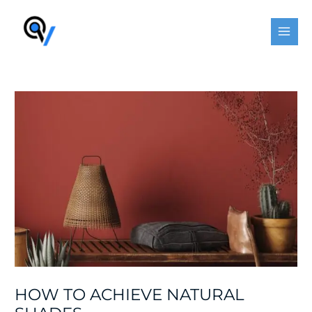
Skip
Post
MAI
to
navigation
MEN
content
HOW TO ACHIEVE NATURAL