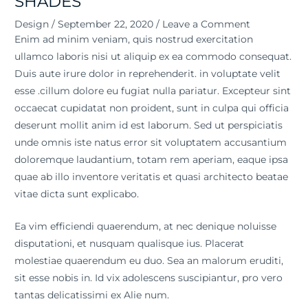
SHADES
Design
/
September 22, 2020
/
Leave a Comment
Enim ad minim veniam, quis nostrud exercitation
ullamco laboris nisi ut aliquip ex ea commodo consequat.
Duis aute irure dolor in reprehenderit. in voluptate velit
esse .cillum dolore eu fugiat nulla pariatur. Excepteur sint
occaecat cupidatat non proident, sunt in culpa qui officia
deserunt mollit anim id est laborum. Sed ut perspiciatis
unde omnis iste natus error sit voluptatem accusantium
doloremque laudantium, totam rem aperiam, eaque ipsa
quae ab illo inventore veritatis et quasi architecto beatae
vitae dicta sunt explicabo.
Ea vim efficiendi quaerendum, at nec denique noluisse
disputationi, et nusquam qualisque ius. Placerat
molestiae quaerendum eu duo. Sea an malorum eruditi,
sit esse nobis in. Id vix adolescens suscipiantur, pro vero
tantas delicatissimi ex Alie num.