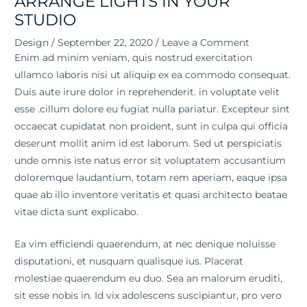
ARRANGE LIGHTS IN YOUR
STUDIO
Design
/
September 22, 2020
/
Leave a Comment
Enim ad minim veniam, quis nostrud exercitation
ullamco laboris nisi ut aliquip ex ea commodo consequat.
Duis aute irure dolor in reprehenderit. in voluptate velit
esse .cillum dolore eu fugiat nulla pariatur. Excepteur sint
occaecat cupidatat non proident, sunt in culpa qui officia
deserunt mollit anim id est laborum. Sed ut perspiciatis
unde omnis iste natus error sit voluptatem accusantium
doloremque laudantium, totam rem aperiam, eaque ipsa
quae ab illo inventore veritatis et quasi architecto beatae
vitae dicta sunt explicabo.
Ea vim efficiendi quaerendum, at nec denique noluisse
disputationi, et nusquam qualisque ius. Placerat
molestiae quaerendum eu duo. Sea an malorum eruditi,
sit esse nobis in. Id vix adolescens suscipiantur, pro vero