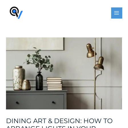
Skip
Post
MAI
to
navigation
MEN
content
DINING ART & DESIGN: HOW TO