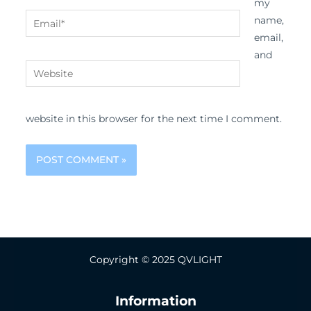
my
Email*
name,
email,
and
Website
website in this browser for the next time I comment.
Copyright © 2025 QVLIGHT
Information