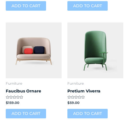
out
out
of
of
ADD TO CART
ADD TO CART
5
5
Furniture
Furniture
Faucibus Ornare
Pretium Viverra
Rated
Rated
$
159.00
$
59.00
0
0
out
out
of
of
ADD TO CART
ADD TO CART
5
5