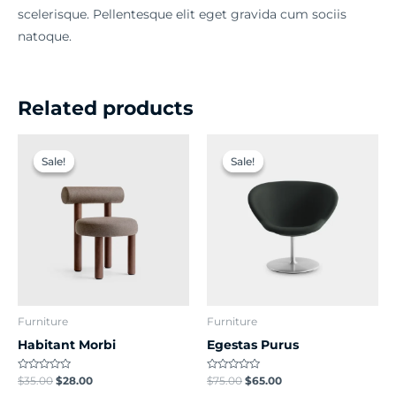
scelerisque. Pellentesque elit eget gravida cum sociis
natoque.
Related products
Original
Current
Original
Current
price
price
price
price
Sale!
Sale!
Sale!
Sale!
was:
is:
was:
is:
$35.00.
$28.00.
$75.00.
$65.00.
Furniture
Furniture
Habitant Morbi
Egestas Purus
Rated
Rated
$
35.00
$
28.00
$
75.00
$
65.00
0
0