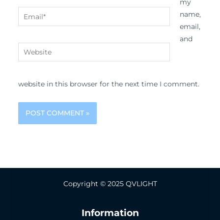
my
Email*
name,
email,
and
Website
website in this browser for the next time I comment.
Copyright © 2025 QVLIGHT
Information