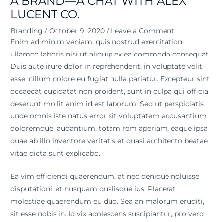
A BRAND—A CHAT WITH ALEX
LUCENT CO.
Branding
/
October 9, 2020
/
Leave a Comment
Enim ad minim veniam, quis nostrud exercitation
ullamco laboris nisi ut aliquip ex ea commodo consequat.
Duis aute irure dolor in reprehenderit. in voluptate velit
esse .cillum dolore eu fugiat nulla pariatur. Excepteur sint
occaecat cupidatat non proident, sunt in culpa qui officia
deserunt mollit anim id est laborum. Sed ut perspiciatis
unde omnis iste natus error sit voluptatem accusantium
doloremque laudantium, totam rem aperiam, eaque ipsa
quae ab illo inventore veritatis et quasi architecto beatae
vitae dicta sunt explicabo.
Ea vim efficiendi quaerendum, at nec denique noluisse
disputationi, et nusquam qualisque ius. Placerat
molestiae quaerendum eu duo. Sea an malorum eruditi,
sit esse nobis in. Id vix adolescens suscipiantur, pro vero