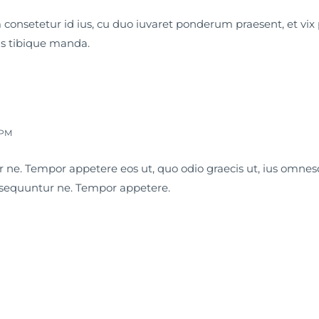
consetetur id ius, cu duo iuvaret ponderum praesent, et vix
s tibique manda.
 PM
 ne. Tempor appetere eos ut, quo odio graecis ut, ius omnesq
nsequuntur ne. Tempor appetere.