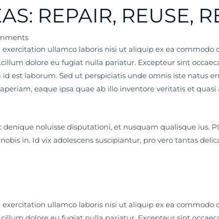
AS: REPAIR, REUSE, 
mments
xercitation ullamco laboris nisi ut aliquip ex ea commodo c
 .cillum dolore eu fugiat nulla pariatur. Excepteur sint occae
m id est laborum. Sed ut perspiciatis unde omnis iste natus 
riam, eaque ipsa quae ab illo inventore veritatis et quasi a
c denique noluisse disputationi, et nusquam qualisque ius.
nobis in. Id vix adolescens suscipiantur, pro vero tantas delic
xercitation ullamco laboris nisi ut aliquip ex ea commodo c
 .cillum dolore eu fugiat nulla pariatur. Excepteur sint occae