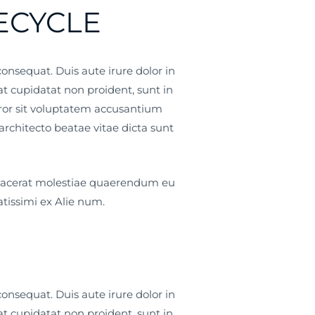
RECYCLE
onsequat. Duis aute irure dolor in
cat cupidatat non proident, sunt in
error sit voluptatem accusantium
rchitecto beatae vitae dicta sunt
 Placerat molestiae quaerendum eu
atissimi ex Alie num.
onsequat. Duis aute irure dolor in
cat cupidatat non proident, sunt in