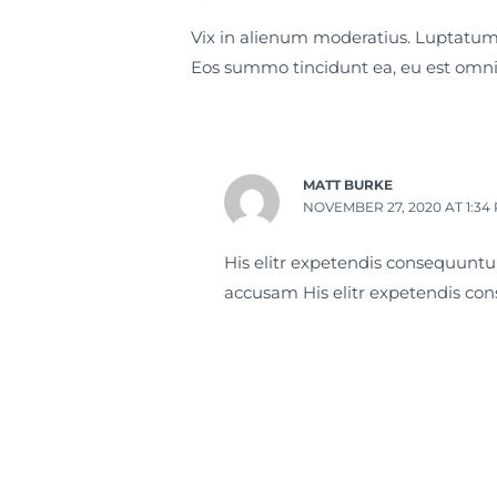
Vix in alienum moderatius. Luptatum 
Eos summo tincidunt ea, eu est omni
MATT BURKE
NOVEMBER 27, 2020 AT 1:34
His elitr expetendis consequuntur
accusam His elitr expetendis co